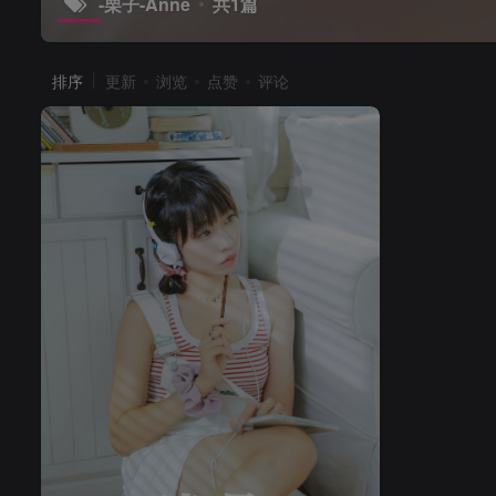
-栗子-Anne
共1篇
排序
更新
浏览
点赞
评论