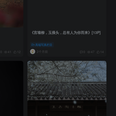
《宫墙柳，玉搔头，总有人为你而来》[13P]
高端写真栏目
2个月前
0
41
12
0
47
14