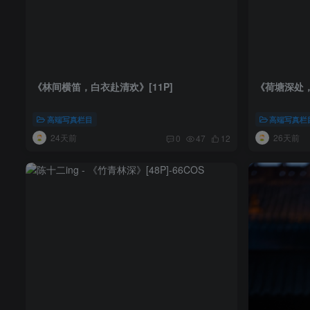
《林间横笛，白衣赴清欢》[11P]
《荷塘深处，
高端写真栏目
高端写真栏
24天前
26天前
0
47
12