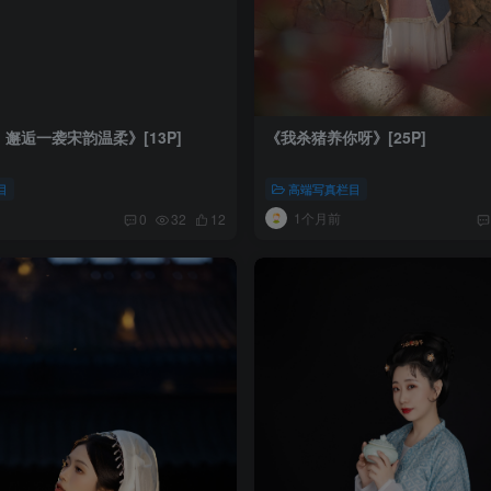
邂逅一袭宋韵温柔》[13P]
《我杀猪养你呀》[25P]
目
高端写真栏目
1个月前
0
32
12