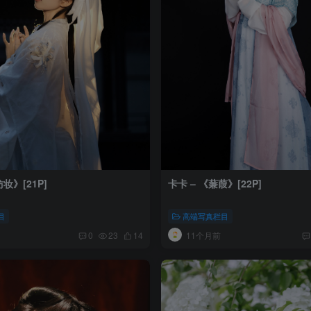
》[21P]
卡卡 – 《蒹葭》[22P]
目
高端写真栏目
11个月前
0
23
14