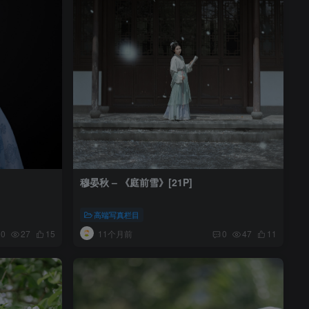
穆晏秋 – 《庭前雪》[21P]
高端写真栏目
11个月前
0
27
15
0
47
11