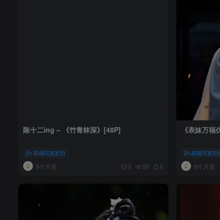
陈十二ing – 《竹青林深》[48P]
《表妹万福仿妆
高端写真栏目
高端写真栏
9个月前
9个月前
0
50
6