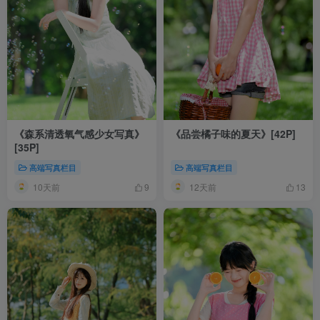
《森系清透氧气感少女写真》
《品尝橘子味的夏天》[42P]
[35P]
高端写真栏目
高端写真栏目
10天前
12天前
9
13