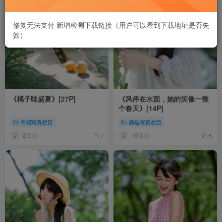
修复无法支付 新增检测下载链接（用户可以看到下载地址是否失
效）
《橘子味盛夏》[27P]
《风停在水面，她的笑像一整
个春天》[14P]
高端写真栏目
高端写真栏目
2天前
10天前
7
5