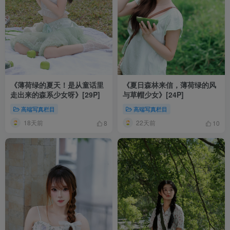
《薄荷绿的夏天！是从童话里
《夏日森林来信，薄荷绿的风
走出来的森系少女呀》[29P]
与草帽少女》[24P]
高端写真栏目
高端写真栏目
18天前
22天前
8
10