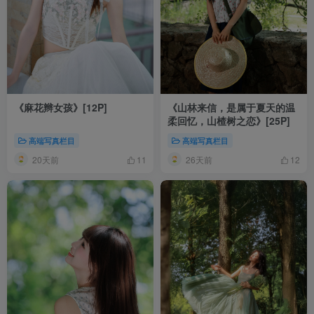
《麻花辫女孩》[12P]
《山林来信，是属于夏天的温
柔回忆，山楂树之恋》[25P]
高端写真栏目
高端写真栏目
20天前
26天前
11
12