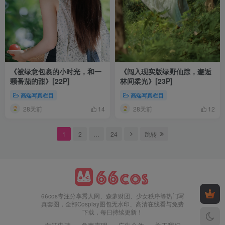
《被绿意包裹的小时光，和一
《闯入现实版绿野仙踪，邂逅
颗番茄的甜》[22P]
林间柔光》[23P]
高端写真栏目
高端写真栏目
28天前
28天前
14
12
1
2
…
24
跳转
66cos专注分享秀人网、森萝财团、少女秩序等热门写
真套图，全部Cosplay图包无水印、高清在线看与免费
下载，每日持续更新！