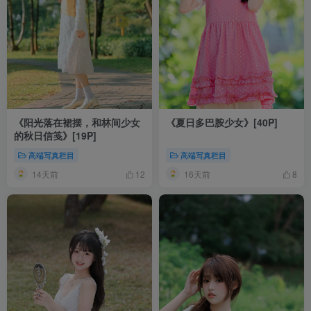
《阳光落在裙摆，和林间少女
《夏日多巴胺少女》[40P]
的秋日信笺》[19P]
高端写真栏目
高端写真栏目
14天前
16天前
12
8