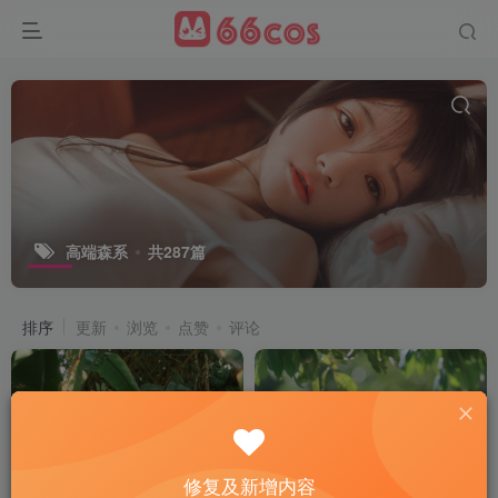
高端森系
共287篇
排序
更新
浏览
点赞
评论
修复及新增内容