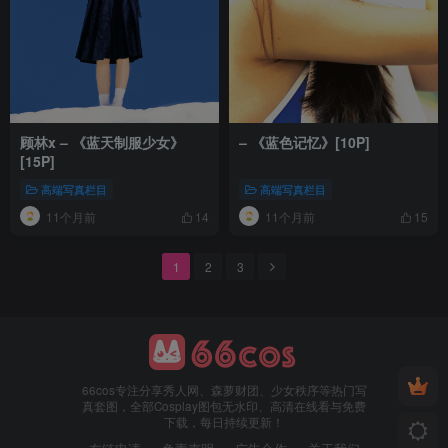
顾林x – 《蓝天制服少女》
– 《蓝色记忆》[10P]
[15P]
高端写真栏目
高端写真栏目
11个月前
11个月前
14
15
1
2
3
66cos专注分享秀人网、森萝财团、少女秩序等热门写
真套图，全部Cosplay图包无水印、高清在线看与免费
下载，每日持续更新！