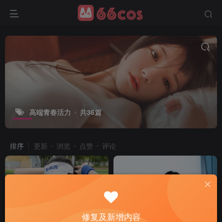
高端青春活力
共36篇
排序
更新
浏览
点赞
评论
修复及新增内容