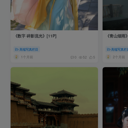
《数字 碎影流光》[11P]
《青山烟雨》[
高端写真栏目
高端写真栏
1个月前
2个月前
0
52
5