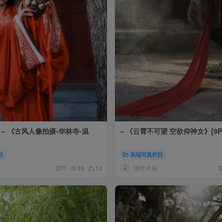
 – 《古风人像拍摄-华林寺-温
– 《云霄不可望 空欲仰神女》[9P
目
高端写真栏目
10个月前
0
39
13