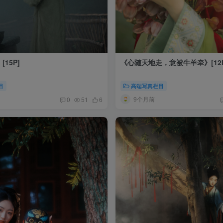
15P]
《心随天地走，意被牛羊牵》[12P
目
高端写真栏目
9个月前
0
51
6