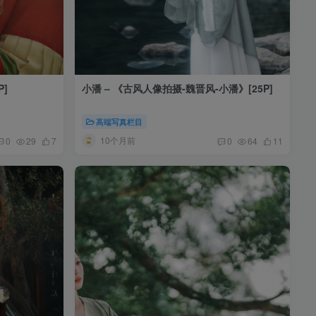
]
小潘 – 《古风人像拍摄-魏晋风-小潘》[25P]
高端写真栏目
10个月前
0
29
7
0
64
11