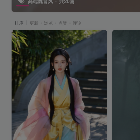
高端魏晋风
共20篇
排序
更新
浏览
点赞
评论