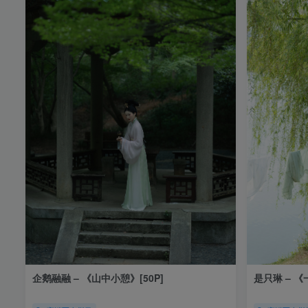
企鹅融融 – 《山中小憩》[50P]
是只琳 – 《