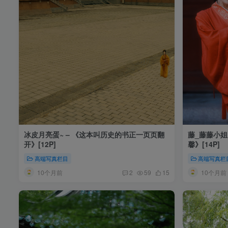
冰皮月亮蛋~ – 《这本叫历史的书正一页页翻
藤_藤藤小姐
开》[12P]
馨》[14P]
高端写真栏目
高端写真栏
10个月前
10个月前
2
59
15