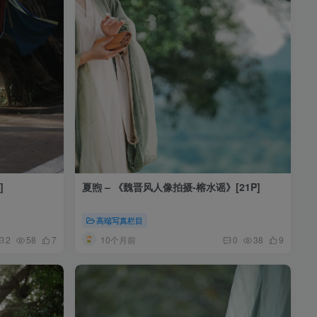
]
夏煦 – 《魏晋风人像拍摄-榕水谣》[21P]
高端写真栏目
10个月前
2
58
7
0
38
9