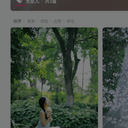
龙星儿
共3篇
排序
更新
浏览
点赞
评论