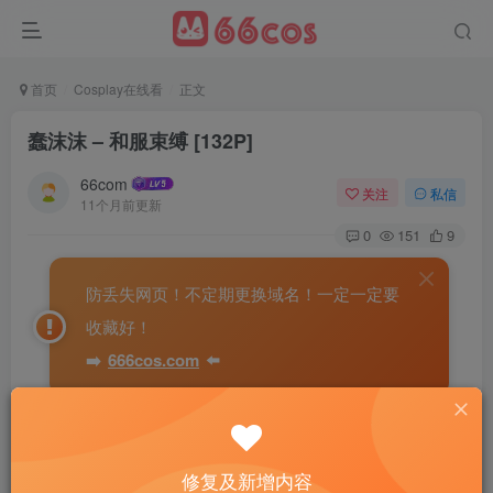
首页
Cosplay在线看
正文
蠢沫沫 – 和服束缚 [132P]
66com
关注
私信
11个月前更新
0
151
9
防丢失网页！不定期更换域名！一定一定要
收藏好！
➡️
666cos.com
⬅️
修复及新增内容