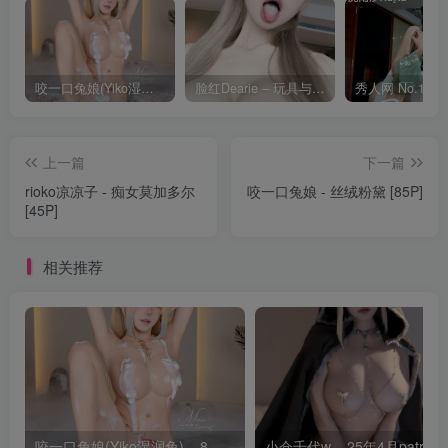
咬一口兔娘(Yiko湿润兔) – 8月 鸣潮-芙露德莉斯 [63P]
脸红Dearie – 玩具与你 [35P]
上一篇
下一篇
rioko凉凉子 - 痴女莫加多尔
咬一口兔娘 - 丝绒粉黛 [85P]
[45P]
相关推荐
咬一口兔娘(Yiko湿润兔) – 8月 鸣潮-芙露德莉斯 [63P]