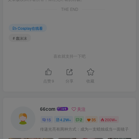
THE END
Cosplay在线看
# 蠢沫沫
喜欢就支持一下吧
点赞
9
分享
收藏
66com
关注
15
4.2W+
2
35
200W+
传递光亮有两种方式：成为一支蜡烛或当一面镜子