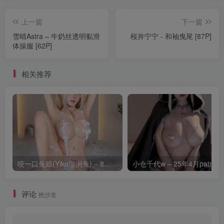
上一篇
下一篇
雪晴Astra – 牛奶丝透明黏滑
桜井宁宁 - 和袖曳尾 [87P]
体操服 [62P]
相关推荐
咬一口兔娘(Yiko湿润兔) – 8月 鸣潮-芙露德莉斯 [63P]
评论
抢沙发