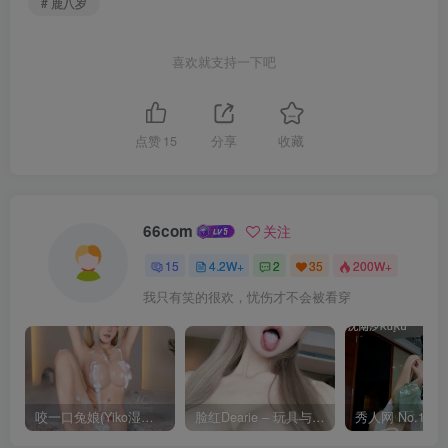
# 鹿八岁
喜欢就支持一下吧
点赞
15
分享
收藏
66com
关注
15
4.2W+
2
35
200W+
我只有笑的很欢，忧伤才不会被看穿
咬一口兔娘(Yiko湿润兔) – 8月 鸣潮-芙露德莉斯 [63P]
脸红Dearie – 玩具与你 [35P]