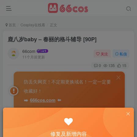
首页
Cosplay在线看
正文
鹿八岁baby – 春丽的格斗辅导 [90P]
66com
关注
私信
11个月前更新
0
135
15
防丢失网页！不定期更换域名！一定一定要
收藏好！
➡️
666cos.com
⬅️
修复及新增内容