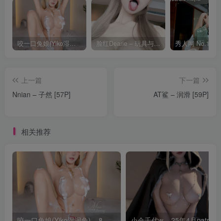
咬一口兔娘(Yiko湿润兔) – 8月 鸣潮-芙露德莉斯 [63P]
脸红Dearie – 玩具与你 [35P]
上一篇
下一篇
Nnian – 子然 [57P]
AT鲨 – 润滑 [59P]
相关推荐
咬一口兔娘(Yiko湿润兔) – 8月 鸣潮-芙露德莉斯 [63P]