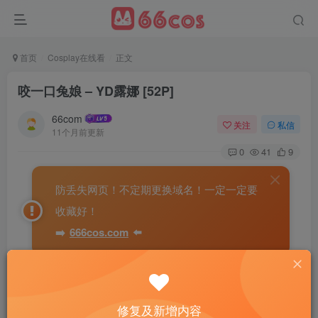
首页
Cosplay在线看
正文
咬一口兔娘 – YD露娜 [52P]
66com
关注
私信
11个月前更新
0
41
9
防丢失网页！不定期更换域名！一定一定要
收藏好！
➡️
666cos.com
⬅️
修复及新增内容