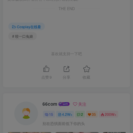
THE END
Cosplay在线看
# 咬一口兔娘
喜欢就支持一下吧
点赞
9
分享
收藏
66com
关注
15
4.2W+
2
35
200W+
别在恐惧面前低下你的头