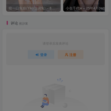
咬一口兔娘(Yiko湿润兔) – 8月 鸣潮-芙露德莉斯 [63P]
评论
抢沙发
请登录后发表评论
登录
注册