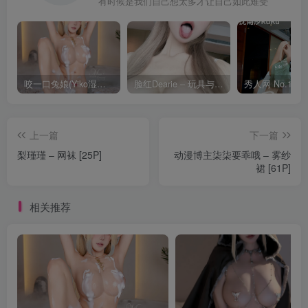
有时候是我们自己想太多才让自己如此难受
咬一口兔娘(Yiko湿润兔) – 8月 鸣潮-芙露德莉斯 [63P]
脸红Dearie – 玩具与你 [35P]
上一篇
下一篇
梨瑾瑾 – 网袜 [25P]
动漫博主柒柒要乖哦 – 雾纱
裙 [61P]
相关推荐