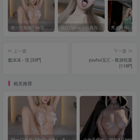
咬一口兔娘(Yiko湿润兔) – 8月 鸣潮-芙露德莉斯 [63P]
脸红Dearie – 玩具与你 [35P]
上一篇
下一篇
蠢沫沫 - 弦 [33P]
yuuhui玉汇 - 夜游轮渡
[118P]
相关推荐
咬一口兔娘(Yiko湿润兔) – 8月 鸣潮-芙露德莉斯 [63P]