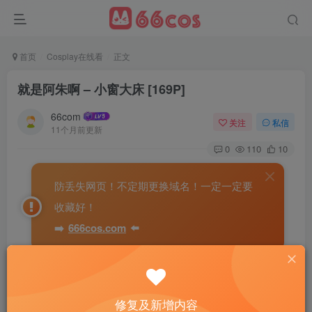
首页
Cosplay在线看
正文
就是阿朱啊 – 小窗大床 [169P]
66com
关注
私信
11个月前更新
0
110
10
防丢失网页！不定期更换域名！一定一定要
收藏好！
➡️
666cos.com
⬅️
修复及新增内容