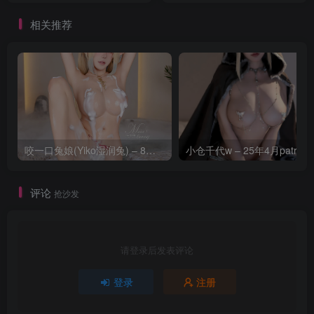
相关推荐
咬一口兔娘(Yiko湿润兔) – 8月 鸣潮-芙露德莉斯 [63P]
评论
抢沙发
请登录后发表评论
登录
注册