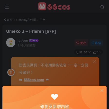
首页
Cosplay在线看
正文
Umeko J – Frieren [67P]
66com
关注
私信
11个月前更新
0
50
13
防丢失网页！不定期更换域名！一定一定要
收藏好！
➡️
666cos.com
⬅️
修复及新增内容