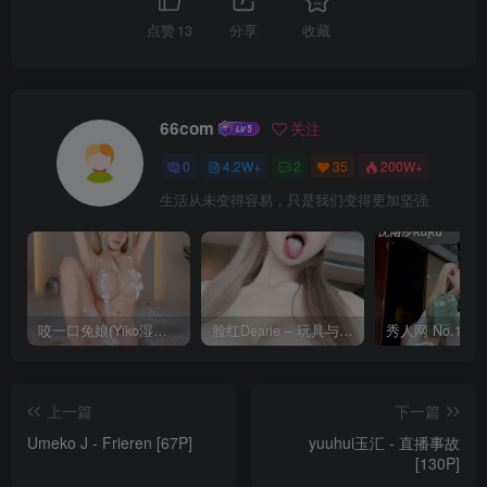
点赞
13
分享
收藏
66com
关注
0
4.2W+
2
35
200W+
生活从未变得容易，只是我们变得更加坚强
咬一口兔娘(Yiko湿润兔) – 8月 鸣潮-芙露德莉斯 [63P]
脸红Dearie – 玩具与你 [35P]
上一篇
下一篇
Umeko J - Frieren [67P]
yuuhui玉汇 - 直播事故
[130P]