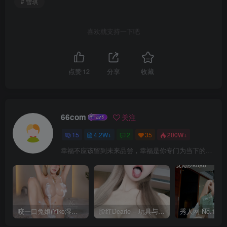
# 雪琪
喜欢就支持一下吧
点赞
12
分享
收藏
66com
关注
15
4.2W+
2
35
200W+
幸福不应该留到未来品尝，幸福是你专门为当下的自己所准备的
咬一口兔娘(Yiko湿润兔) – 8月 鸣潮-芙露德莉斯 [63P]
脸红Dearie – 玩具与你 [35P]