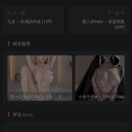
上一篇
下一篇
九言 – 饥渴的邻居 [12P]
鹿八岁baby – 碧蓝档案
[49P]
相关推荐
咬一口兔娘(Yiko湿润兔) – 8月 鸣潮-芙露德莉斯 [63P]
评论
抢沙发