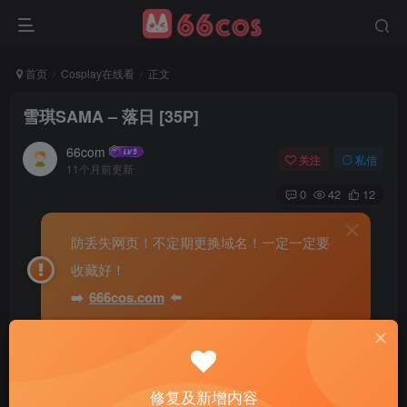
首页
Cosplay在线看
正文
雪琪SAMA – 落日 [35P]
66com
关注
私信
11个月前更新
0
42
12
防丢失网页！不定期更换域名！一定一定要
收藏好！
➡️
666cos.com
⬅️
修复及新增内容