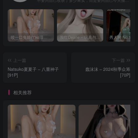
不要问自己收获了多少果实，而是要问自己今天播种了多少种子
咬一口兔娘(Yiko湿润兔) – 8月 鸣潮-芙露德莉斯 [63P]
脸红Dearie – 玩具与你 [35P]
上一篇
下一篇
Natsuko夏夏子 – 八重神子
蠢沫沫 – 2024秋季众筹
[91P]
[70P]
相关推荐