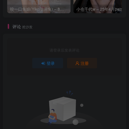
咬一口兔娘(Yiko湿润兔) – 8月 鸣潮-芙露德莉斯 [63P]
评论
抢沙发
请登录后发表评论
登录
注册