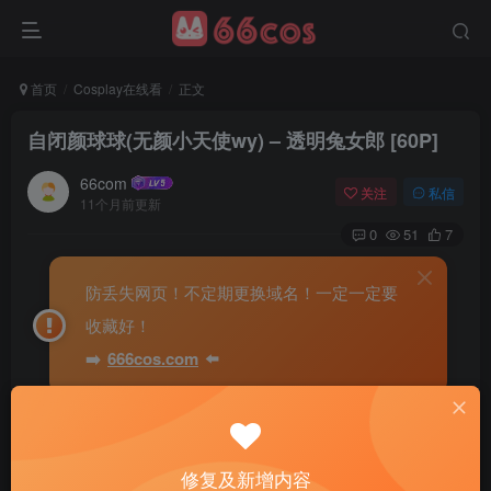
首页
Cosplay在线看
正文
自闭颜球球(无颜小天使wy) – 透明兔女郎 [60P]
66com
关注
私信
11个月前更新
0
51
7
防丢失网页！不定期更换域名！一定一定要
收藏好！
➡️
666cos.com
⬅️
修复及新增内容