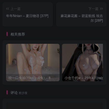
上一篇
下一篇
年年Nnian – 夏日物语 [37P]
麻花麻花酱 – 碧蓝航线 埃吉
尔 [28P]
相关推荐
咬一口兔娘(Yiko湿润兔) – 8月 鸣潮-芙露德莉斯 [63P]
评论
抢沙发