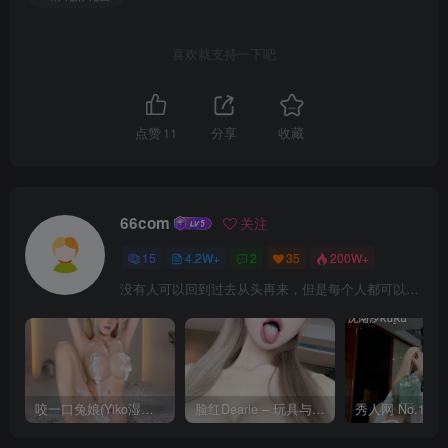
喜欢就支持一下吧
点赞
11
分享
收藏
66com
关注
15
4.2W+
2
35
200W+
没有人可以回到过去从头再来，但是每个人都可以从今天开始，创造一个全新的结局
咬一口兔娘(Yiko湿润兔) – 8月 鸣潮-芙露德莉斯 [63P]
脸红Dearie – 玩具与你 [35P]