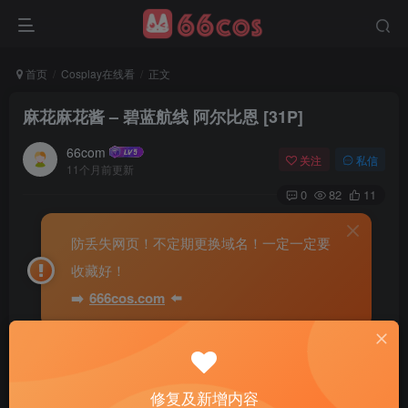
首页
Cosplay在线看
正文
麻花麻花酱 – 碧蓝航线 阿尔比恩 [31P]
66com
关注
私信
11个月前更新
0
82
11
防丢失网页！不定期更换域名！一定一定要
收藏好！
➡️
666cos.com
⬅️
修复及新增内容