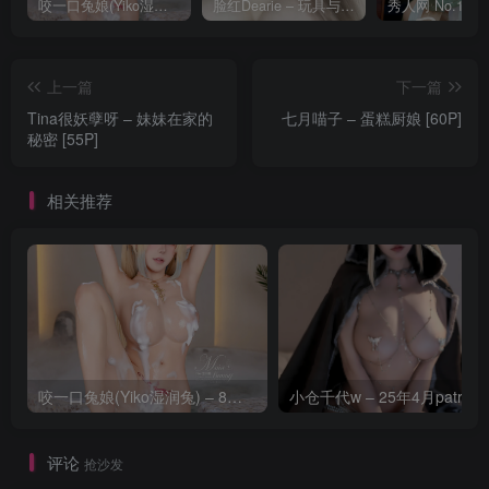
咬一口兔娘(Yiko湿润兔) – 8月 鸣潮-芙露德莉斯 [63P]
脸红Dearie – 玩具与你 [35P]
上一篇
下一篇
Tina很妖孽呀 – 妹妹在家的
七月喵子 – 蛋糕厨娘 [60P]
秘密 [55P]
相关推荐
咬一口兔娘(Yiko湿润兔) – 8月 鸣潮-芙露德莉斯 [63P]
评论
抢沙发