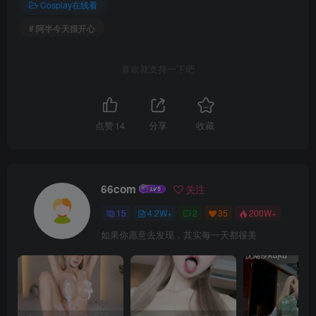
Cosplay在线看
# 阿半今天很开心
喜欢就支持一下吧
点赞
14
分享
收藏
66com
关注
15
4.2W+
2
35
200W+
如果你愿意去发现，其实每一天都很美