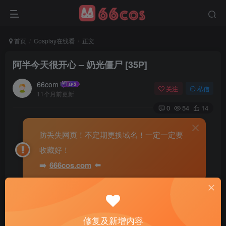
首页
Cosplay在线看
正文
阿半今天很开心 – 奶光僵尸 [35P]
66com
关注
私信
11个月前更新
0
54
14
防丢失网页！不定期更换域名！一定一定要
收藏好！
➡️
666cos.com
⬅️
修复及新增内容