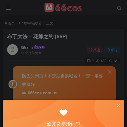
首页
Cosplay在线看
正文
布丁大法 – 花嫁之约 [66P]
66com
关注
私信
11个月前更新
0
132
12
防丢失网页！不定期更换域名！一定一定要
收藏好！
➡️
666cos.com
⬅️
修复及新增内容