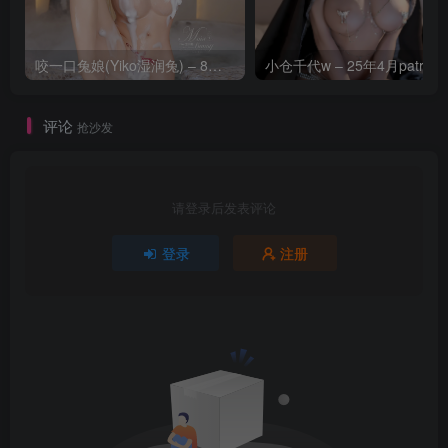
咬一口兔娘(Yiko湿润兔) – 8月 鸣潮-芙露德莉斯 [63P]
评论
抢沙发
请登录后发表评论
登录
注册