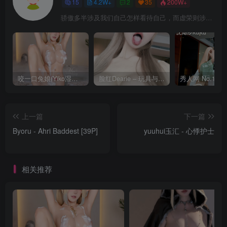
15
4.2W+
2
35
200W+
骄傲多半涉及我们自己怎样看待自己，而虚荣则涉及我们想别人怎样看我们
咬一口兔娘(Yiko湿润兔) – 8月 鸣潮-芙露德莉斯 [63P]
脸红Dearie – 玩具与你 [35P]
上一篇
下一篇
Byoru - Ahri Baddest [39P]
yuuhui玉汇 - 心悸护士
相关推荐