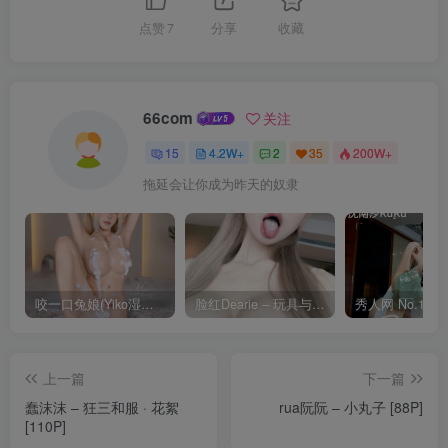
点赞
7
分享
收藏
66com
关注
15
4.2W+
2
35
200W+
拖延会让你成为昨天的奴隶
咬一口兔娘(Yiko湿润兔) – 8月 鸣潮-芙露德莉斯 [63P]
脸红Dearie – 玩具与你 [35P]
上一篇
下一篇
蠢沫沫 – 狂三和服 · 花絮
rua阮阮 – 小丸子 [88P]
[110P]