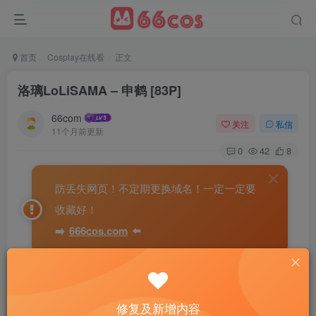
首页
Cosplay在线看
正文
洛璃LoLiSAMA – 申鹤 [83P]
66com
关注
私信
11个月前更新
0
42
8
防丢失网页！不定期更换域名！一定一定要
收藏好！
➡️
666cos.com
⬅️
修复及新增内容