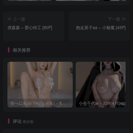
上一篇
下一篇
虎森森 – 爱心特工 [80P]
抱走莫子aa – 小魅魔 [45P]
相关推荐
咬一口兔娘(Yiko湿润兔) – 8月 鸣潮-芙露德莉斯 [63P]
评论
抢沙发