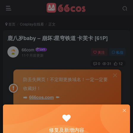
首页
Cosplay在线看
正文
鹿八岁baby – 崩坏∶星穹铁道 卡芙卡 [61P]
66com
关注
私信
11个月前更新
0
31
12
防丢失网页！不定期更换域名！一定一定要
收藏好！
➡️
666cos.com
⬅️
修复及新增内容