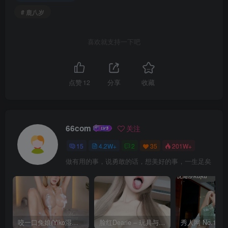
# 鹿八岁
喜欢就支持一下吧
点赞
12
分享
收藏
66com
关注
15
4.2W+
2
35
201W+
做有用的事，说勇敢的话，想美好的事，一生足矣
咬一口兔娘(Yiko湿润兔) – 8月 鸣潮-芙露德莉斯 [63P]
脸红Dearie – 玩具与你 [35P]