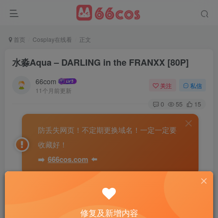
首页
Cosplay在线看
正文
水淼Aqua – DARLING in the FRANXX [80P]
66com
关注
私信
11个月前更新
0
55
15
防丢失网页！不定期更换域名！一定一定要
收藏好！
➡️
666cos.com
⬅️
修复及新增内容