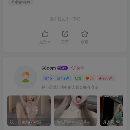
# 水淼aqua
喜欢就支持一下吧
点赞
15
分享
收藏
66com
关注
15
4.2W+
2
35
200W+
并不是我们所有的人都会拥有浪漫
咬一口兔娘(Yiko湿润兔) – 8月 鸣潮-芙露德莉斯 [63P]
脸红Dearie – 玩具与你 [35P]