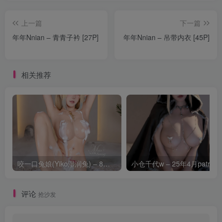
上一篇
下一篇
年年Nnian – 青青子衿 [27P]
年年Nnian – 吊带内衣 [45P]
相关推荐
咬一口兔娘(Yiko湿润兔) – 8月 鸣潮-芙露德莉斯 [63P]
评论
抢沙发